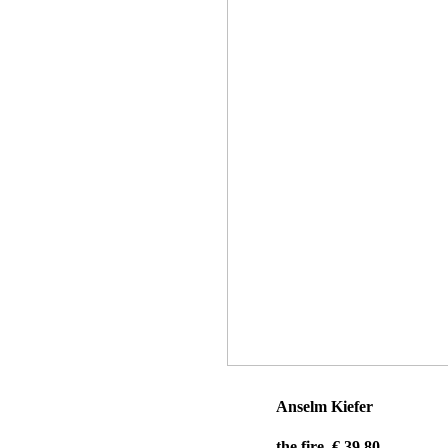
Anselm Kiefer
the fire, € 39,80